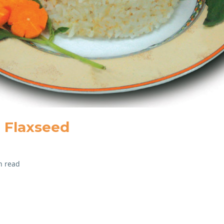
i Flaxseed
n read